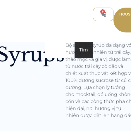
0
HOUSE
Bộ sưu tập syrup đa dạng vớ
Syrups
Tất cả
Flowe
Tìm
hương vị tự nhiên từ trái cây,
thảo mộc và gia vị, được làm
từ nước trái cây cô đặc và
chiết xuất thực vật kết hợp v
100% đường sucrose từ củ c
đường. Lựa chọn lý tưởng
cho mocktail, đồ uống khô
cồn và các công thức pha c
hiện đại, nơi hương vị tự
nhiên được đặt lên hàng đầ