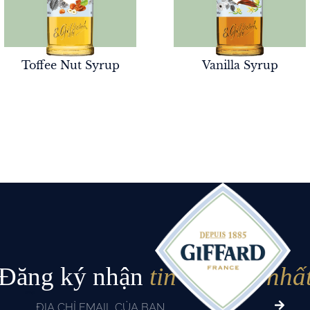
Toffee Nut Syrup
Vanilla Syrup
Đăng ký nhận
tin tức mới nhấ
Email