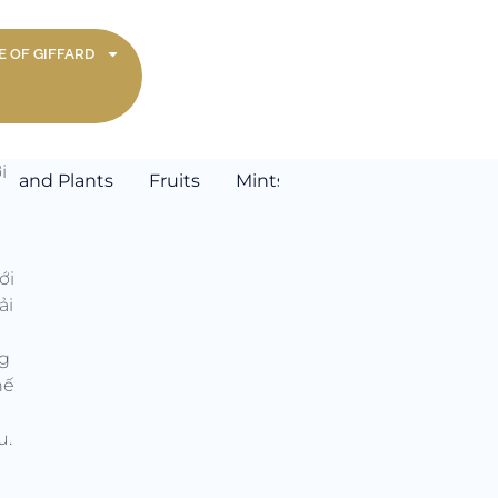
 OF GIFFARD
i
rs and Plants
Fruits
Mints
Nuts & Specialties
ới
ải
ng
hế
u.