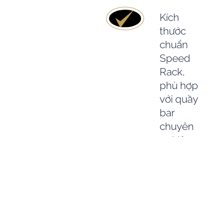
Kích
thước
chuẩn
Speed
Rack,
phù hợp
với quầy
bar
chuyên
nghiệp
Danh
mục
hương vị
phong