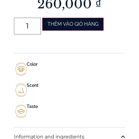
260,000
₫
THÊM VÀO GIỎ HÀNG
Color
Scent
Taste
Information and ingredients