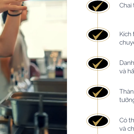
Chai 
Kích
chuy
Danh
và h
Thành
tưởn
Có t
và ch