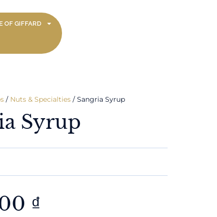
 OF GIFFARD
s
/
Nuts & Specialties
/ Sangria Syrup
ia Syrup
000
₫