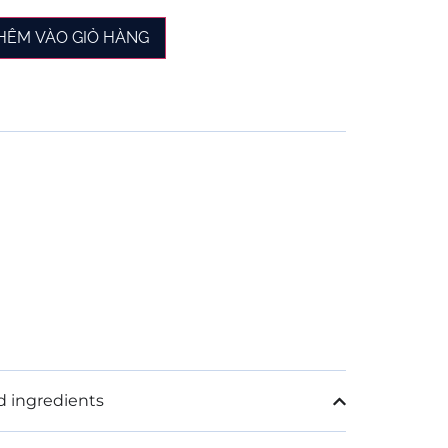
HÊM VÀO GIỎ HÀNG
d ingredients