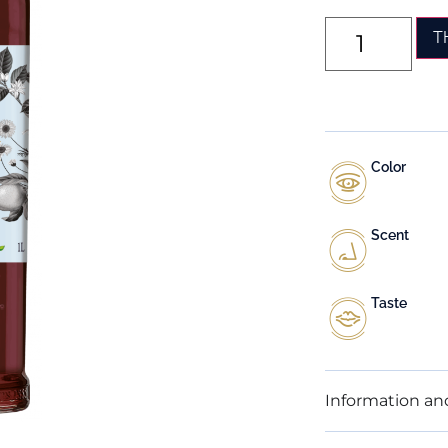
T
Color
Scent
Taste
Information an