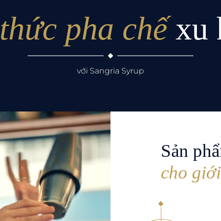
thức pha chế
xu
với Sangria Syrup
Sản phẩ
cho giớ