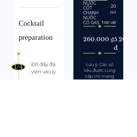
NƯỚC
20
CỐT
ml
CHANH
NƯỚC
Cocktail
top up
CÓ GAS
preparation
260.000 ₫
5.200
đ
Đổ đầy đá
Lưu ý: Các số
1/4
liệu được cung
viên vào ly
cấp chỉ mang
tính chất tham
khảo và có thể
Đổ các
2/4
thay đổi tùy
nguyên
thuộc vào giá
liệu vào
nguyên vật liệu
và biến động
Trộn nhẹ
thị trường.
3/4
nhàng và
nhanh