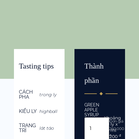
Tasting tips
Thành
phần
CÁCH
trong ly
PHA
GREEN
APPLE
KIỂU LY
highball
SYRUP
Khoảng
Đơn giá
50
ly
x
TRANG
lát táo
260.000
TRÍ
20 ml
đ
đ
5.200