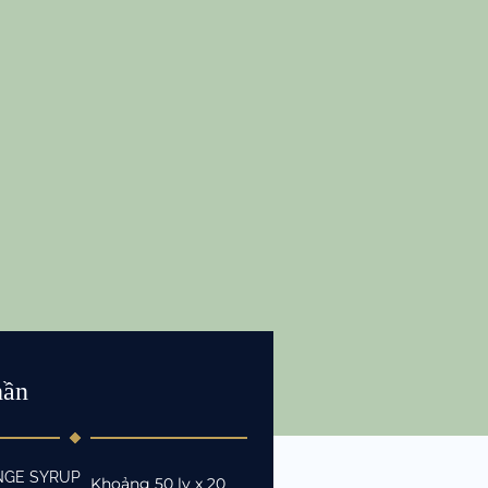
hần
NGE SYRUP
Khoảng
50
ly
x 20