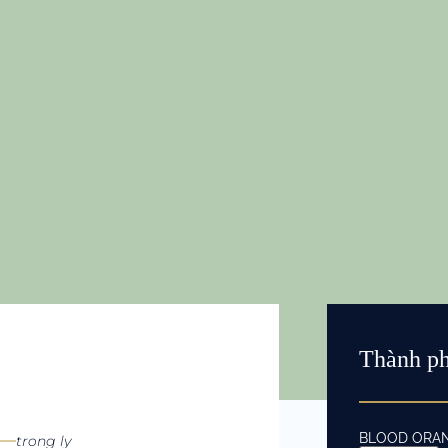
Thành p
BLOOD ORA
trong ly