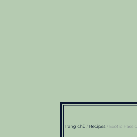
Trang chủ
/
Recipes
/ Exotic Passi