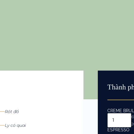
Thành p
CREME BRUL
Rót đổ
Đ
2
Ly có quai
ESPRESSO