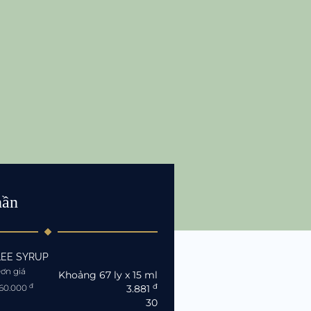
hần
EE SYRUP
ơn giá
Khoảng
67
ly
x 15 ml
đ
đ
60.000
3.881
30