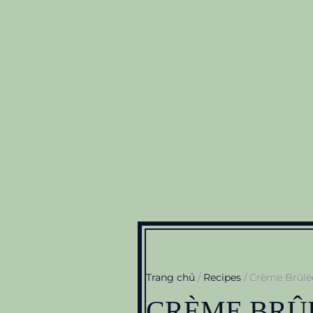
Trang chủ
/
Recipes
/ Crème Brûlé
CRÈME BRÛ