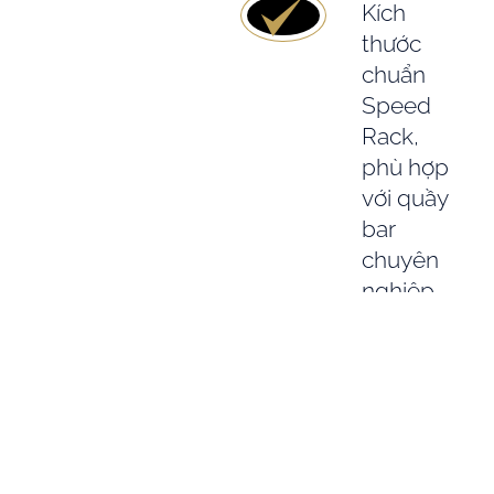
Kích
thước
chuẩn
Speed
Rack,
phù hợp
với quầy
bar
chuyên
nghiệp
Danh
mục
hương vị
phong
phú,