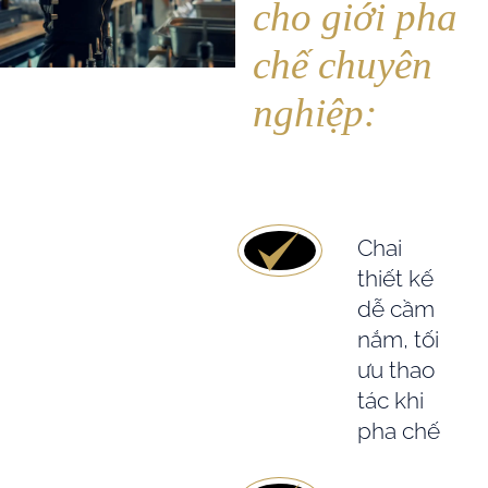
cho giới pha
chế chuyên
nghiệp:
Chai
thiết kế
dễ cầm
nắm, tối
ưu thao
tác khi
pha chế