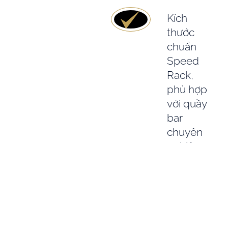
Kích
thước
chuẩn
Speed
Rack,
phù hợp
với quầy
bar
chuyên
nghiệp
Danh
mục
hương vị
phong