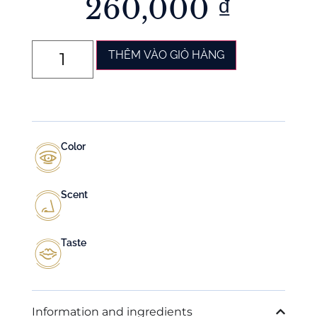
260,000
₫
THÊM VÀO GIỎ HÀNG
Color
Scent
Taste
Information and ingredients