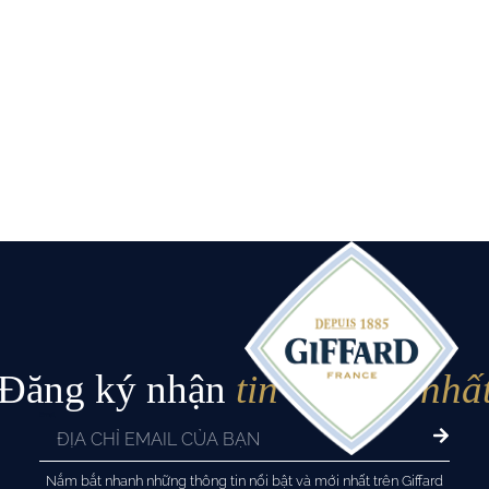
Đăng ký nhận
tin tức mới nhấ
Email
Nắm bắt nhanh những thông tin nổi bật và mới nhất trên Giffard