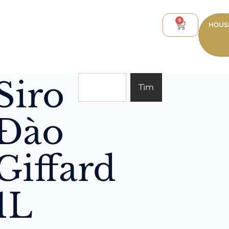
0
HOUSE
Siro
Tìm
Đào
Giffard
1L